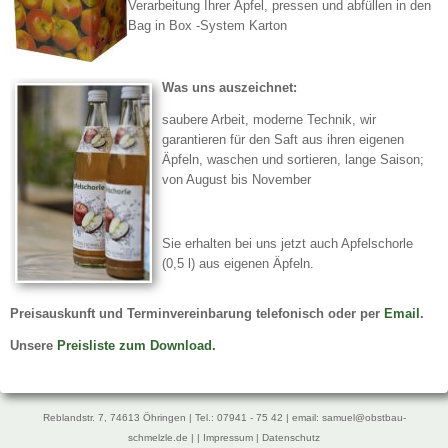
Verarbeitung Ihrer Äpfel, pressen und abfüllen in den
Bag in Box -System Karton
Was uns auszeichnet:
saubere Arbeit, moderne Technik, wir
garantieren für den Saft aus ihren eigenen
Äpfeln, waschen und sortieren, lange Saison;
von August bis November
Sie erhalten bei uns jetzt auch Apfelschorle
(0,5 l) aus eigenen Äpfeln.
Preisauskunft und Terminvereinbarung telefonisch oder per
Email
.
Unsere
Preisliste zum Download.
Reblandstr. 7, 74613 Öhringen | Tel.: 07941 - 75 42 | email:
samuel@obstbau-
schmelzle.de | |
Impressum
|
Datenschutz